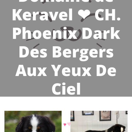
Keravel ❤ CH.
Phoenix Dark
Des Bergers
Aux Yeux De
Ciel
♥
♥
♥
♥
♥
♥
♥
♥