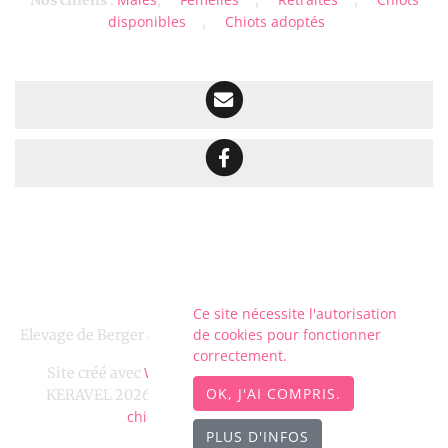
Nos chiens
:
,
,
,
disponibles
Chiots adoptés
,
Ce site nécessite l'autorisation
de cookies pour fonctionner
Elevage de Berger australien depuis 2011 situé en Finistère
correctement.
WeBreed
Site créé avec
- Copyright© DOMAINE DE
OK, J'AI COMPRIS.
DOMAINE DE KERAVEL
chien-et-
KERAVEL 2026 -
sur
chiot.com
Mentions légales
-
PLUS D'INFOS