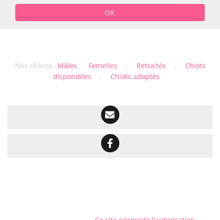
OK
Mâles
Femelles
Retraités
Chiots
Nos chiens
:
,
,
,
disponibles
Chiots adoptés
,
Ce site nécessite l'autorisation