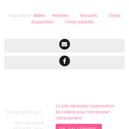
Mâles
Femelles
Retraités
Chiots
Nos chiens
:
,
,
,
disponibles
Chiots adoptés
,
Ce site nécessite l'autorisation
de cookies pour fonctionner
Elevage de Berger australien depuis 2011 situé en Finistère
correctement.
WeBreed
Site créé avec
- Copyright© DOMAINE DE
OK, J'AI COMPRIS.