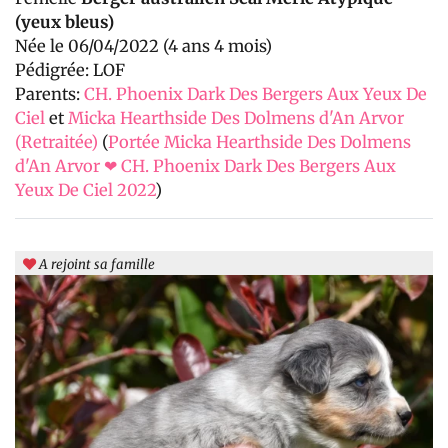
(yeux bleus)
Née le 06/04/2022 (4 ans 4 mois)
Pédigrée: LOF
Parents:
CH. Phoenix Dark Des Bergers Aux Yeux De
Ciel
et
Micka Hearthside Des Dolmens d'An Arvor
(Retraitée)
(
Portée Micka Hearthside Des Dolmens
d'An Arvor ❤ CH. Phoenix Dark Des Bergers Aux
Yeux De Ciel 2022
)
A rejoint sa famille