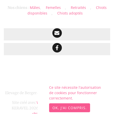
Mâles
Femelles
Retraités
Chiots
Nos chiens
:
,
,
,
disponibles
Chiots adoptés
,
Ce site nécessite l'autorisation
de cookies pour fonctionner
Elevage de Berger australien depuis 2011 situé en Finistère
correctement.
WeBreed
Site créé avec
- Copyright© DOMAINE DE
OK, J'AI COMPRIS.
DOMAINE DE KERAVEL
chien-et-
KERAVEL 2026 -
sur
chiot.com
Mentions légales
-