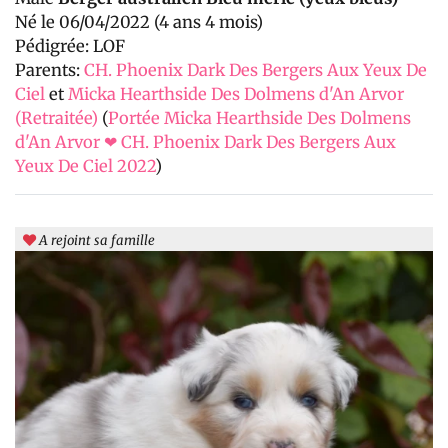
Né le 06/04/2022 (4 ans 4 mois)
Pédigrée: LOF
Parents:
CH. Phoenix Dark Des Bergers Aux Yeux De
Ciel
et
Micka Hearthside Des Dolmens d'An Arvor
(Retraitée)
(
Portée Micka Hearthside Des Dolmens
d'An Arvor ❤ CH. Phoenix Dark Des Bergers Aux
Yeux De Ciel 2022
)
A rejoint sa famille