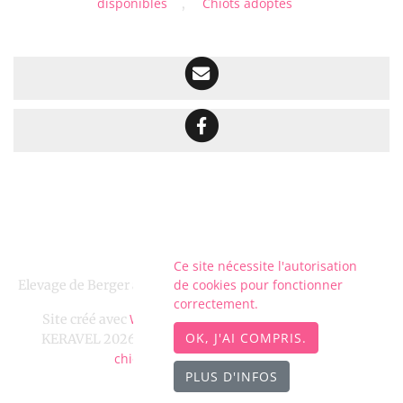
disponibles
Chiots adoptés
,
Ce site nécessite l'autorisation
de cookies pour fonctionner
Elevage de Berger australien depuis 2011 situé en Finistère
correctement.
WeBreed
Site créé avec
- Copyright© DOMAINE DE
OK, J'AI COMPRIS.
DOMAINE DE KERAVEL
chien-et-
KERAVEL 2026 -
sur
chiot.com
Mentions légales
-
PLUS D'INFOS