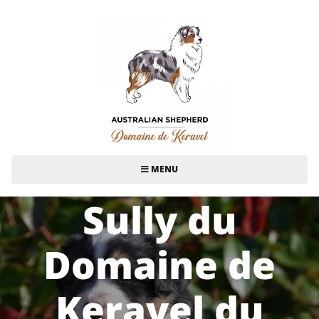
MENU
Sully du
Domaine de
Keravel du