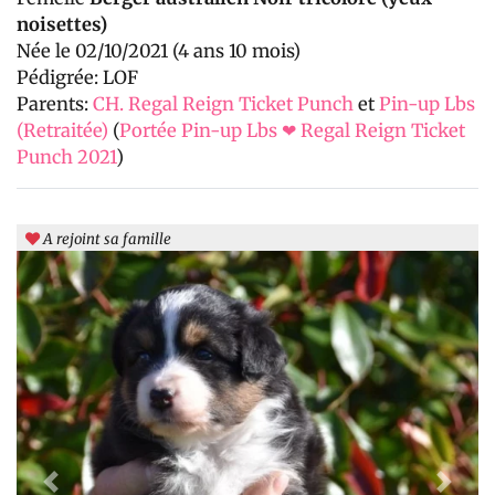
noisettes)
Née le 02/10/2021 (4 ans 10 mois)
Pédigrée: LOF
Parents:
CH. Regal Reign Ticket Punch
et
Pin-up Lbs
(Retraitée)
(
Portée Pin-up Lbs ❤ Regal Reign Ticket
Punch 2021
)
A rejoint sa famille
Previous
Next