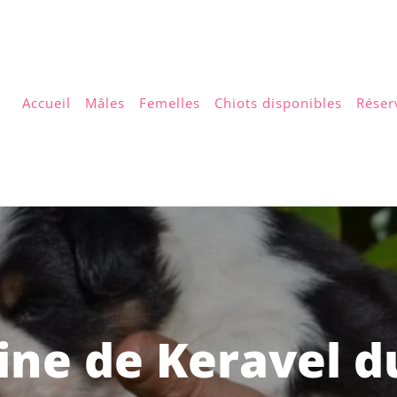
Accueil
Mâles
Femelles
Chiots disponibles
Réser
ne de Keravel 