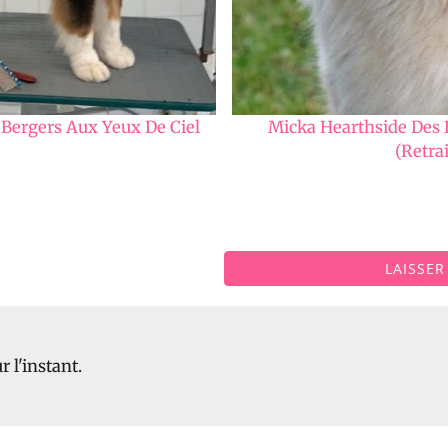
Bergers Aux Yeux De Ciel
Micka Hearthside Des
(Retrai
LAISSE
 l'instant.