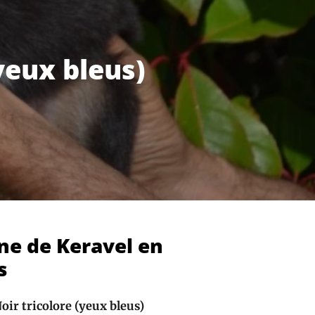
yeux bleus)
ne de Keravel en
s
oir tricolore (yeux bleus)