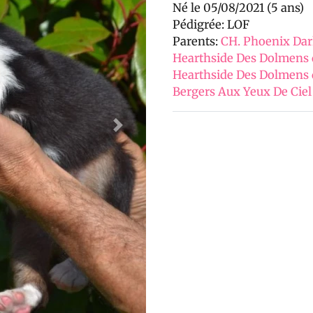
Né le 05/08/2021 (5 ans)
Pédigrée: LOF
Parents:
CH. Phoenix Dar
Hearthside Des Dolmens d
Hearthside Des Dolmens 
Bergers Aux Yeux De Ciel
Next