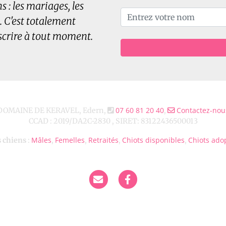
 : les mariages, les
. C'est totalement
scrire à tout moment.
07 60 81 20 40
Contactez-nou
DOMAINE DE KERAVEL, Edern,
,
CCAD : 2019/DA2C-2830 , SIRET: 83122436500013
Mâles
Femelles
Retraités
Chiots disponibles
Chiots ado
 chiens
:
,
,
,
,