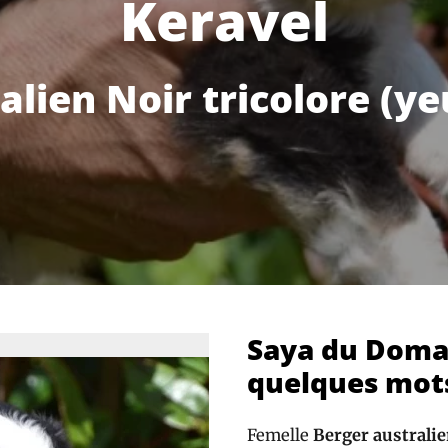
Keravel
alien Noir tricolore (ye
Saya du Domai
quelques mot
Femelle
Berger australie