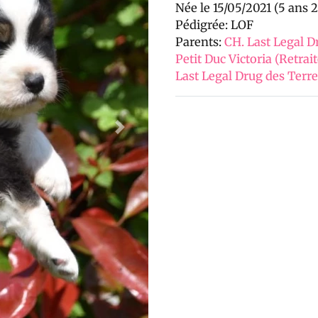
Née le 15/05/2021 (5 ans 
Pédigrée: LOF
Parents:
CH. Last Legal D
Petit Duc Victoria (Retrai
Last Legal Drug des Terr
Next