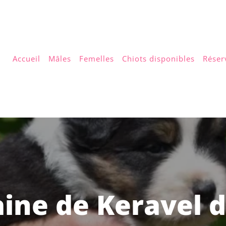
Accueil
Mâles
Femelles
Chiots disponibles
Réser
ine de Keravel 