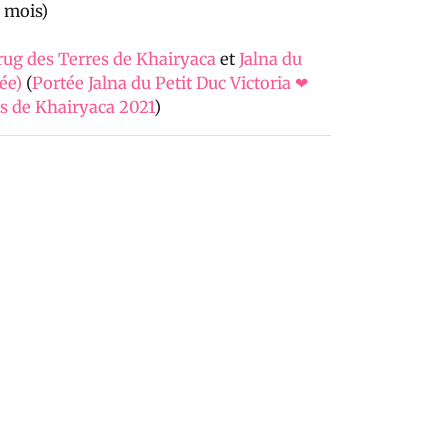
2 mois)
rug des Terres de Khairyaca
et
Jalna du
tée)
(
Portée Jalna du Petit Duc Victoria ❤
es de Khairyaca 2021
)