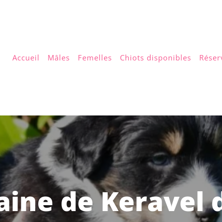
Accueil
Mâles
Femelles
Chiots disponibles
Réser
aine de Keravel 